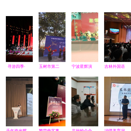
寻游四季·
玉树市第二
宁波星辉演
吉林外国语
寻甸县
届石刻文化
艺 让每一
大学第十七
2024年花
艺术交流会
场活动都成
届国际文化
山节 民俗
开幕
为艺术盛宴
艺术节开幕
文化绽放，
跨文化交流
艺术交流共
的新篇章
融
千年瓷光耀
繁荣曲艺事
共融校企合
沪疆美育润