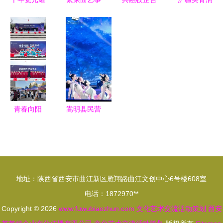
申城 万象
业 西安曲
作，共绘文
疆行 “市民
本色·德化
艺团文化有
化新篇——
艺术大课
瓷上海艺术
限责任公司
我院与秦林
堂”走出上
大展盛大启
正式成立
教育集团签
海的文化交
幕
开启文化艺
约共谱文化
融新探索
术交流新篇
艺术交流新
章
蓝图
青春向阳
嵩明县民营
艺展芳华
企业名片集
我校2026
(32)|昆明蓝
年“师苑之
月文化传媒
春”文化科
匠心策划文
地址：陕西省西安市曲江新区雁翔路曲江文创中心6号楼608室
技艺术节务
化艺术交流
电话：1872970**
实高效开幕
新篇章
Copyright © 2026
www.fuwubiaozhun.com
文化艺术交流活动策划
西安