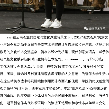
\n\n在云南苍源的自然与文化厚重背景之下，2017“创意苍原”民族文
化主题创意活动于近日在云南艺术学院设计学院正式拉开序幕。这场历时
数月的文化艺术交流盛会，旨在以设计为桥梁，现代创意为语言，赋予传
统民族文化以崭新的时代生机与艺术光彩。\n\n#### 一、传承与创新：
文化为核，创意为翼\n\n云南，被誉为“民族文化宝库”，其多样性的节
日、图腾、服饰以及村落建筑蕴含着深厚的人文意蕴。为确保大学生活力
在这些精美表达中得到延续性利用而非表面式的使用，学院的此次创意周
努力做得“有话可用、创有意思才能做好”。本次“创意沧源”不仅带来远古
舞蹈重现、现实空间中立体材质的水边民间小演员的小创意形式，与学生
们一起重新创作当代艺术语境中的滇派工笔绢绘和水性布染丝组合变化，